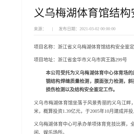
义乌梅湖体育馆结构
来源：
|
发布日期：2021-03-02 00:00:00
项目名称：浙江省义乌梅湖体育馆结构安全鉴
项目地址：浙江省金华市义乌市宾王路299号
本公司受托为义乌梅湖体育中心体育场的
钢结构焊缝质量检测，膜面张力检测，斜
损伤检测以及结构安全鉴定工作。
义乌市梅湖体育馆坐落于风景秀丽的义乌江畔，
米，概算投资1.39亿元，于2005年10月建成并
义乌梅湖体育中心可承办单项体育竞技比赛，
闲、娱乐场所。