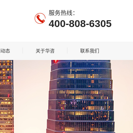
服务热线：
400-808-6305
闻动态
关于华咨
联系我们