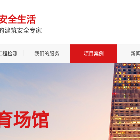
安全生活
的建筑安全专家
工程检测
我们的服务
项目案例
新
育场馆