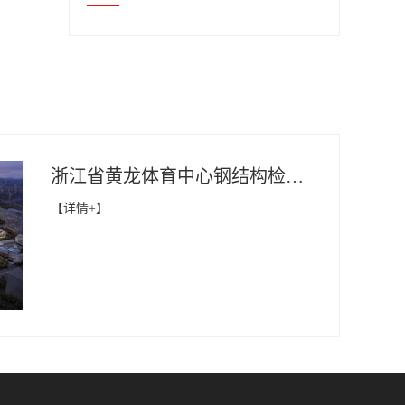
浙江省黄龙体育中心钢结构检测鉴定
【详情+】