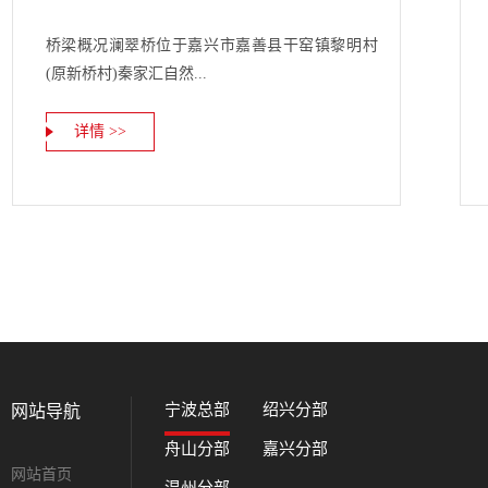
桥梁概况澜翠桥位于嘉兴市嘉善县干窑镇黎明村
(原新桥村)秦家汇自然...
详情 >>
宁波总部
绍兴分部
网站导航
舟山分部
嘉兴分部
网站首页