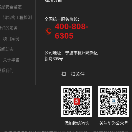
温州分部
房屋安全鉴定
钢结构工程检测
全国统一服务热线：
全国统一服务
400-808-
400-
我们的服务
6305
630
项目案例
新闻动态
公司地址：宁波市杭州湾新区
公司地址：绍
新舟305号
中路287号时代
关于华咨
联系我们
扫一扫关注
添加微信咨询
关注华咨公众号