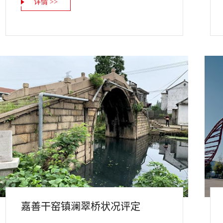
详情 >>
嘉善干窑镇澜翠桥状况评定