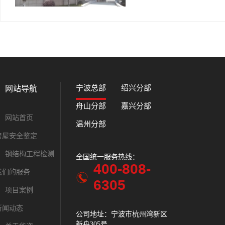
宁波总部
绍兴分部
网站导航
舟山分部
嘉兴分部
网站首页
温州分部
房屋安全鉴定
钢结构工程检测
全国统一服务热线：
全国统一服务
400-808-
400-
我们的服务
6305
630
项目案例
新闻动态
公司地址：宁波市杭州湾新区
公司地址：绍
新舟305号
中路287号时代