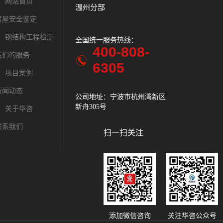
网站首页
温州分部
房屋安全鉴定
钢结构工程检测
全国统一服务热线：
全国统一服务
400-808-
400-
我们的服务
6305
630
项目案例
新闻动态
公司地址：宁波市杭州湾新区
公司地址：绍
新舟305号
中路287号时代
关于华咨
联系我们
扫一扫关注
添加微信咨询
关注华咨公众号