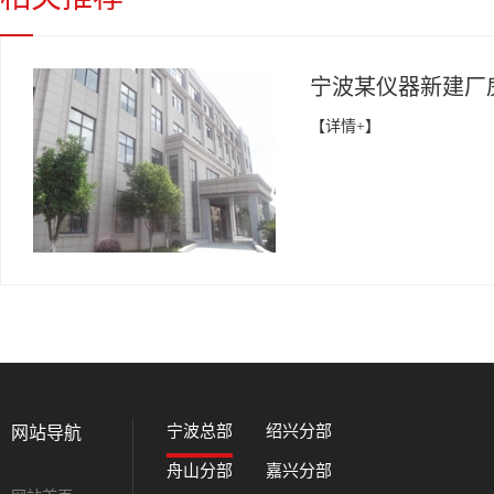
宁波某仪器新建厂
【详情+】
宁波总部
绍兴分部
网站导航
舟山分部
嘉兴分部