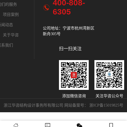
400-808-
400-
我们的服务
6305
630
项目案例
新闻动态
公司地址：宁波市杭州湾新区
公司地址：绍
新舟305号
中路287号时代
关于华咨
联系我们
扫一扫关注
添加微信咨询
关注华咨公众号
浙江华咨结构设计事务所有限公司 网站备案号：
浙ICP备15019825号