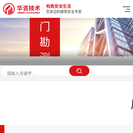
构筑安全生活
上
您身边的建筑安全专家
门
勘
测
快
至3
天
出